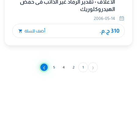
الأعلاف - تقدير الرماد غير الذائب فى حمض
الهيدروكلوريك
2006-05-14
310 ج.م.
أضف للسلة
›
‹
5
4
2
1