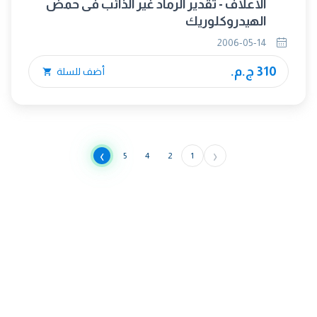
الأعلاف - تقدير الرماد غير الذائب فى حمض
الهيدروكلوريك
2006-05-14
310 ج.م.
أضف للسلة
›
‹
5
4
2
1