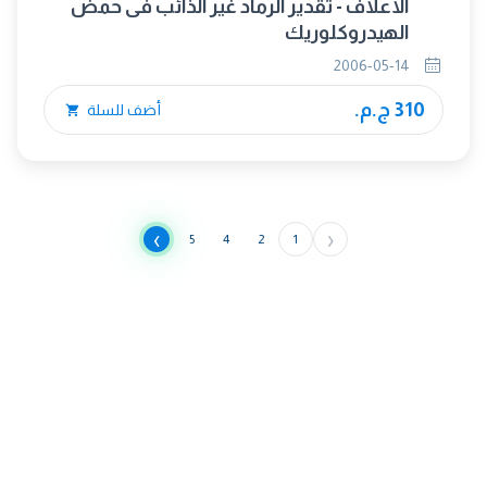
الأعلاف - تقدير الرماد غير الذائب فى حمض
الهيدروكلوريك
2006-05-14
310 ج.م.
أضف للسلة
›
‹
5
4
2
1