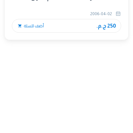
2006-04-02
250 ج.م.
أضف للسلة