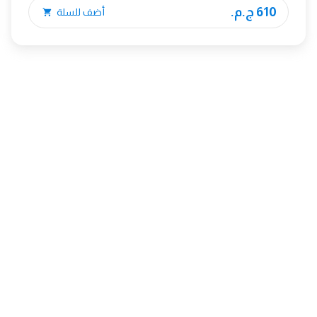
610 ج.م.
أضف للسلة