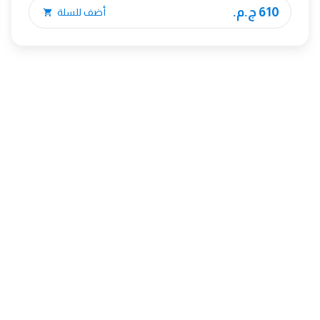
610 ج.م.
أضف للسلة