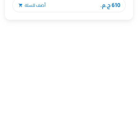
610 ج.م.
أضف للسلة