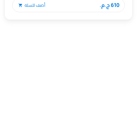
610 ج.م.
أضف للسلة