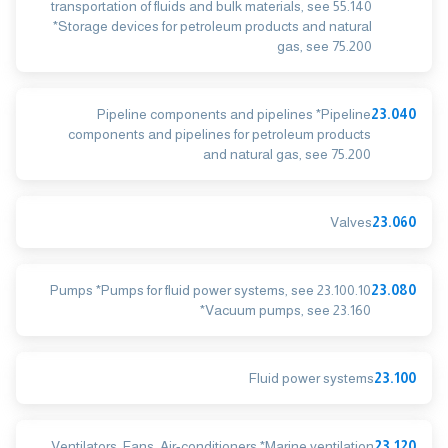
transportation of fluids and bulk materials, see 55.140
*Storage devices for petroleum products and natural
gas, see 75.200
Pipeline components and pipelines *Pipeline
23.040
components and pipelines for petroleum products
and natural gas, see 75.200
Valves
23.060
Pumps *Pumps for fluid power systems, see 23.100.10
23.080
*Vacuum pumps, see 23.160
Fluid power systems
23.100
Ventilators. Fans. Air-conditioners *Marine ventilation
23.120