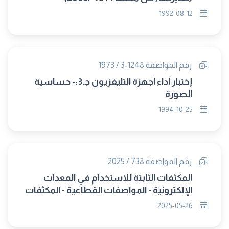
1992-08-12
رقم المواصفة 1248-3 / 1973
إختبار أداء أجهزة التليفزيون جـ3:- حساسية
الصورة
1994-10-25
رقم المواصفة 738 / 2025
المكثفات الثابتة للاستخدام في المعدات
الإلكترونية - المواصفات القطاعية - المكثفات
الكهروليتية الثابتة المصنوعة من الألومنيوم
2025-05-26
مع إلكتروليت صلب (MnO2) وغير صلب (IEC
60384-4/2016) (متبناة)